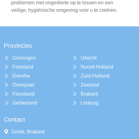
problemen met ongedierte op te lossen en een
veilige, hygiënische omgeving voor u te creëren.
Provincies
Groningen
Utrecht
Friesland
Noord-Holland
Drenthe
Zuid-Holland
Overijssel
Zeeland
Flevoland
Brabant
Gelderland
Limburg
Contact
Goirle, Brabant