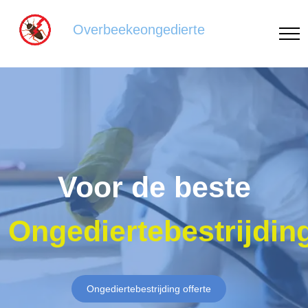
Overbeekeongedierte
Voor de beste
Ongediertebestrijdin
Ongediertebestrijding offerte