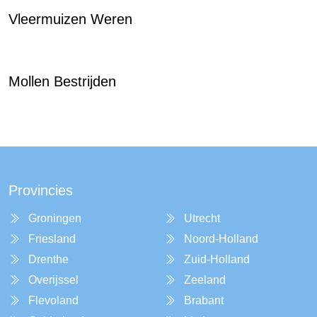
Vleermuizen Weren
Mollen Bestrijden
Provincies
Groningen
Utrecht
Friesland
Noord-Holland
Drenthe
Zuid-Holland
Overijssel
Zeeland
Flevoland
Brabant