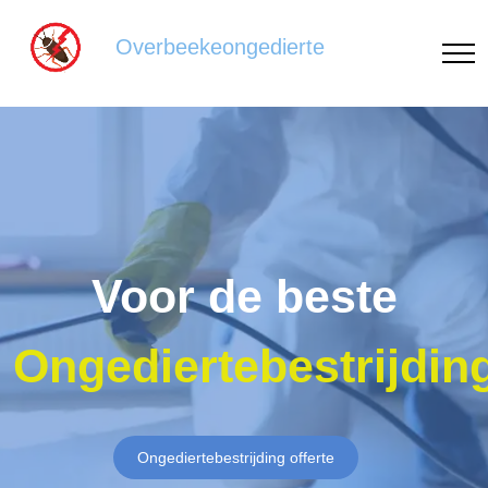
Overbeekeongedierte
Voor de beste
Ongediertebestrijdin
Ongediertebestrijding offerte