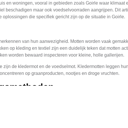
s en woningen, vooral in gebieden zoals Goirle waar klimaat en
tiel beschadigen maar ook voedselvoorraden aangrijpen. Dit ar
 oplossingen die specifiek gericht zijn op de situatie in Goirle.
et herkennen van hun aanwezigheid. Motten worden vaak gemakkel
en op kleding en textiel zijn een duidelijk teken dat motten act
uken worden bewaard inspecteren voor kleine, holle gallerijen.
 zijn de kledermot en de voedselmot. Kledermotten leggen hun 
h concentreren op graanproducten, nootjes en droge vruchten.
ngsmethoden
om motten te bestrijden. Insecticiden en fangoirs die specifi
ijdingsmethoden. Het is belangrijk om producten te kiezen die v
ijn vaak effectief tegen motten.
s de gebruik van fangoirs, speciaal ontworpen om motten aan t