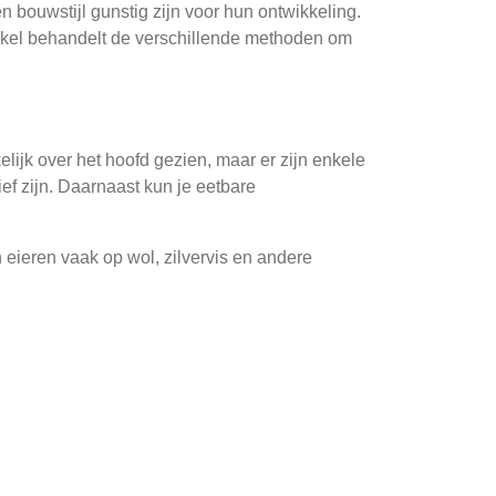
 bouwstijl gunstig zijn voor hun ontwikkeling.
tikel behandelt de verschillende methoden om
ijk over het hoofd gezien, maar er zijn enkele
ief zijn. Daarnaast kun je eetbare
eieren vaak op wol, zilvervis en andere
ek zijn ontworpen om motten te doden kunnen
eilig zijn voor mensen en huisdieren.
e trekken en te vangen. Dit kan een effectieve