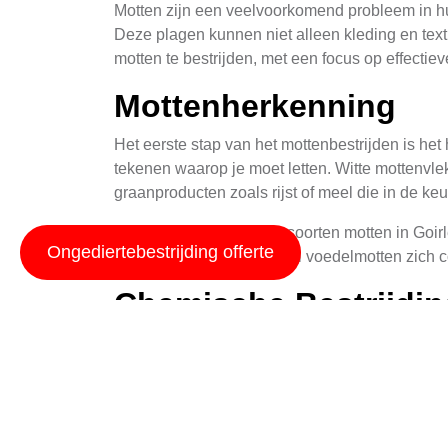
Motten zijn een veelvoorkomend probleem in hui
Deze plagen kunnen niet alleen kleding en tex
motten te bestrijden, met een focus op effectieve
Mottenherkenning
Het eerste stap van het mottenbestrijden is h
tekenen waarop je moet letten. Witte mottenvlekk
graanproducten zoals rijst of meel die in de ke
De meest voorkomende soorten motten in Goirle
Ongediertebestrijding offerte
natuurlijke textielen, terwijl voedelmotten zic
Chemische Bestrijdi
Chemische methoden zijn een effectieve manier 
worden gebruikt in combinatie met andere bestr
Sprüyproducten met permethrin of pyrethroïden z
Een van de populairste chemische oplossingen i