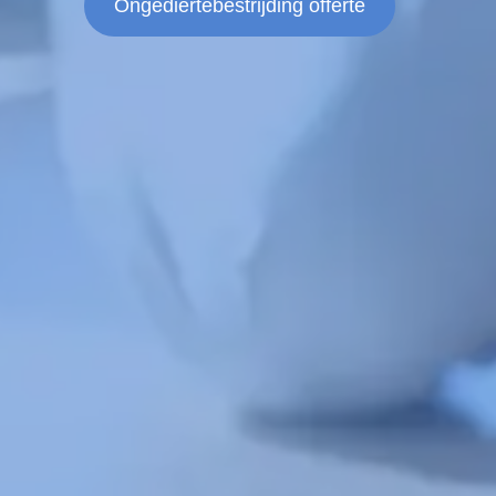
Ongediertebestrijding offerte